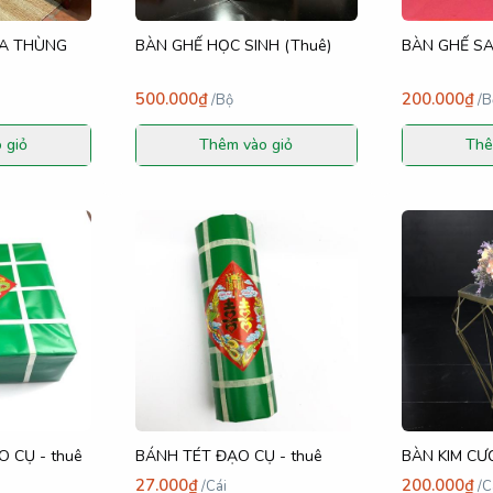
FA THÙNG
BÀN GHẾ HỌC SINH (Thuê)
BÀN GHẾ S
500.000₫
200.000₫
/
Bộ
/
B
 giỏ
Thêm vào giỏ
Thê
 CỤ - thuê
BÁNH TÉT ĐẠO CỤ - thuê
BÀN KIM C
27.000₫
200.000₫
/
Cái
/
C