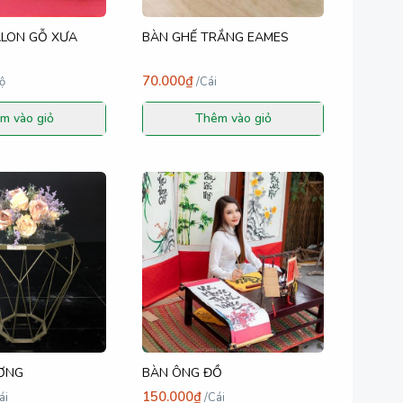
ALON GỖ XƯA
BÀN GHẾ TRẮNG EAMES
70.000₫
ộ
/
Cái
m vào giỏ
Thêm vào giỏ
ƯƠNG
BÀN ÔNG ĐỒ
150.000₫
ái
/
Cái