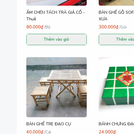
ẤM CHÉN TÁCH TRÀ GIẢ CỔ -
BÀN GHẾ GỖ SO
Thuê
XƯA
80.000₫
300.000₫
/
Bộ
/
Gói
Thêm vào giỏ
Thêm vào
BÀN GHẾ TRE ĐẠO CỤ
BÁNH CHƯNG ĐẠO
40.000₫
24.000₫
/
Cái