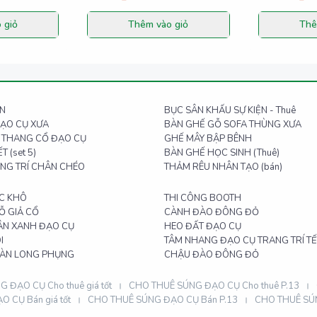
 giỏ
Thêm vào giỏ
Thê
ỆN
BỤC SÂN KHẤU SỰ KIỆN - Thuê
ĐẠO CỤ XƯA
BÀN GHẾ GỖ SOFA THÙNG XƯA
A THANG CỔ ĐẠO CỤ
GHẾ MÂY BẬP BÊNH
T (set 5)
BÀN GHẾ HỌC SINH (Thuê)
ANG TRÍ CHÂN CHÉO
THẢM RÊU NHÂN TẠO (bán)
ÚC KHÔ
THI CÔNG BOOTH
Ỗ GIẢ CỔ
CÀNH ĐÀO ĐÔNG ĐỎ
ÂN XANH ĐẠO CỤ
HEO ĐẤT ĐẠO CỤ
I
TÂM NHANG ĐẠO CỤ TRANG TRÍ TẾ
BÀN LONG PHỤNG
CHẬU ĐÀO ĐÔNG ĐỎ
 ĐẠO CỤ Cho thuê giá tốt
CHO THUÊ SÚNG ĐẠO CỤ Cho thuê P.13
 CỤ Bán giá tốt
CHO THUÊ SÚNG ĐẠO CỤ Bán P.13
CHO THUÊ SÚN