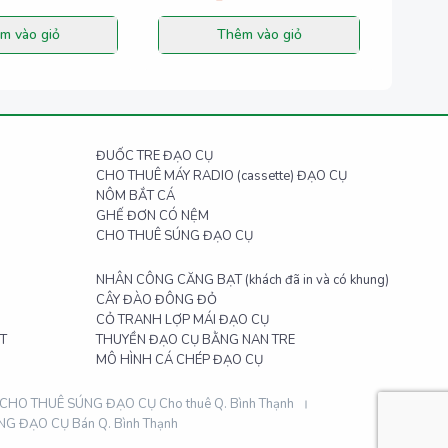
m vào giỏ
Thêm vào giỏ
ĐUỐC TRE ĐẠO CỤ
CHO THUÊ MÁY RADIO (cassette) ĐẠO CỤ
NÔM BẮT CÁ
GHẾ ĐƠN CÓ NỆM
CHO THUÊ SÚNG ĐẠO CỤ
NHÂN CÔNG CĂNG BẠT (khách đã in và có khung)
CÂY ĐÀO ĐÔNG ĐỎ
CỎ TRANH LỢP MÁI ĐẠO CỤ
T
THUYỀN ĐẠO CỤ BẰNG NAN TRE
MÔ HÌNH CÁ CHÉP ĐẠO CỤ
CHO THUÊ SÚNG ĐẠO CỤ Cho thuê Q. Bình Thạnh
G ĐẠO CỤ Bán Q. Bình Thạnh