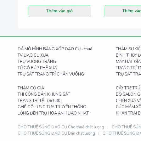
Thêm vào giỏ
Thêm vào
ĐÁ MÔ HÌNH BẰNG XỐP ĐẠO CỤ - thuê
THẢM SỰ KI
TV ĐẠO CỤ XƯA
BÌNH THỦY 
TRỤ VUÔNG TRẮNG
MÁY HÁT ĐĨ
TỦ GỖ BÚP PHÊ XƯA
TRANG TRÍ TẾ
TRỤ SẮT TRANG TRÍ CHÂN VUÔNG
TRỤ SẮT TR
THẢM CỎ GIẢ
CÂY TRE TR
THI CÔNG BÁN KHUNG SẮT
BỘ SALON G
TRANG TRÍ TẾT (Set 30)
CHÉN XƯA V
GHỄ GỖ LƯNG TỰA TRUYỀN THỐNG
CÚC MÂM XÔ
LỒNG ĐÈN TRỤ HOA ANH ĐÀO NHẬT
KHĂN TRẢI 
CHO THUÊ SÚNG ĐẠO CỤ Cho thuê chất lượng
CHO THUÊ SÚNG
CHO THUÊ SÚNG ĐẠO CỤ Bán chất lượng
CHO THUÊ SÚNG ĐẠO